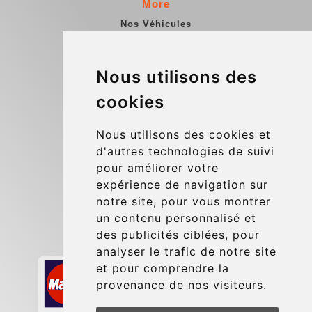
More
Nos Véhicules
Contact
Informations Enterprise
Nous utilisons des
Conditions Générales
cookies
Blog
Nous utilisons des cookies et
Update cookies preferences
d'autres technologies de suivi
pour améliorer votre
expérience de navigation sur
Contact
notre site, pour vous montrer
info@charleroiexpress.be
un contenu personnalisé et
des publicités ciblées, pour
Secure Payment with STRIPE
analyser le trafic de notre site
et pour comprendre la
provenance de nos visiteurs.