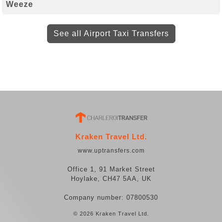
Weeze
See all Airport Taxi Transfers
Kraken Travel Ltd.
www.uptransfers.com
Office 1, 91 Market Street
Hoylake, CH47 5AA, UK
Company number: 07800530
© 2026 Kraken Travel Ltd.