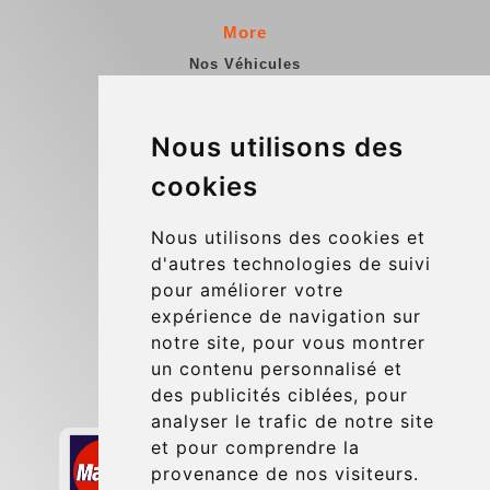
More
Nos Véhicules
Contact
Informations Enterprise
Nous utilisons des
Conditions Générales
cookies
Blog
Nous utilisons des cookies et
Update cookies preferences
d'autres technologies de suivi
pour améliorer votre
expérience de navigation sur
Contact
notre site, pour vous montrer
info@charleroiexpress.be
un contenu personnalisé et
des publicités ciblées, pour
Secure Payment with STRIPE
analyser le trafic de notre site
et pour comprendre la
provenance de nos visiteurs.