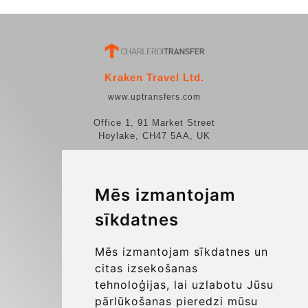
Kraken Travel Ltd.
www.uptransfers.com
Office 1, 91 Market Street
Hoylake, CH47 5AA, UK
Company number: 07800530
© 2026 Kraken Travel Ltd.
Mēs izmantojam
sīkdatnes
More
Blog
Mēs izmantojam sīkdatnes un
Update cookies preferences
citas izsekošanas
tehnoloģijas, lai uzlabotu Jūsu
pārlūkošanas pieredzi mūsu
Contact