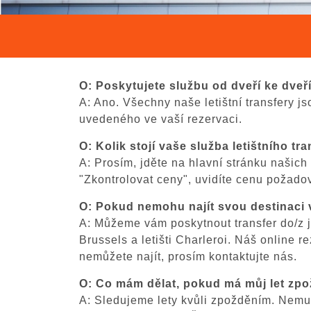
O: Poskytujete službu od dveří ke dve
A: Ano. Všechny naše letištní transfery 
uvedeného ve vaší rezervaci.
O: Kolik stojí vaše služba letištního tr
A: Prosím, jděte na hlavní stránku našich
"Zkontrolovat ceny", uvidíte cenu požado
O: Pokud nemohu najít svou destinaci
A: Můžeme vám poskytnout transfer do/z j
Brussels a letišti Charleroi. Náš online
nemůžete najít, prosím kontaktujte nás.
O: Co mám dělat, pokud má můj let zp
A: Sledujeme lety kvůli zpožděním. Nemusí