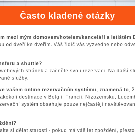
Často kladené otázky
řím mezi mým domovem/hotelem/kanceláří a letištěm B
jsou od dveří ke dveřím. Váš řidič vás vyzvedne nebo od
ansferu a shuttle?
 webových stránek a začněte svou rezervaci. Na další str
vané služby.
 ve vašem online rezervačním systému, znamená to, 
akékoli destinace v Belgii, Francii, Nizozemsku, Lucem
 rezervační systém obsahuje pouze nejčastěji navštěvova
oždění?
te si dělat starosti - pokud má váš let zpoždění, přesto