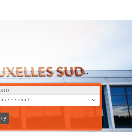
STO
please select -
ny