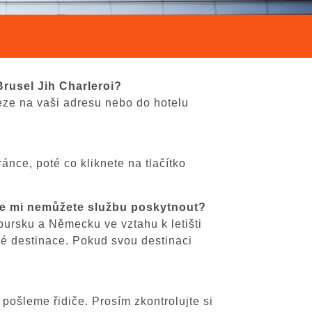
rusel Jih Charleroi?
veze na vaši adresu nebo do hotelu
ánce, poté co kliknete na tlačítko
že mi nemůžete službu poskytnout?
bursku a Německu ve vztahu k letišti
né destinace. Pokud svou destinaci
 pošleme řidiče. Prosím zkontrolujte si