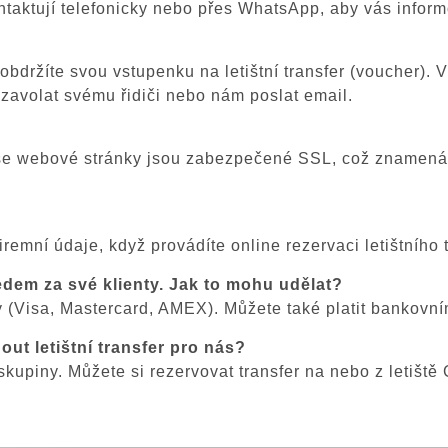
ntaktují telefonicky nebo přes WhatsApp, aby vás informov
obdržíte svou vstupenku na letištní transfer (voucher). 
 zavolat svému řidiči nebo nám poslat email.
še webové stránky jsou zabezpečené SSL, což znamená, 
emní údaje, když provádíte online rezervaci letištního t
ředem za své klienty. Jak to mohu udělat?
ty (Visa, Mastercard, AMEX). Můžete také platit bankov
ut letištní transfer pro nás?
upiny. Můžete si rezervovat transfer na nebo z letiště 