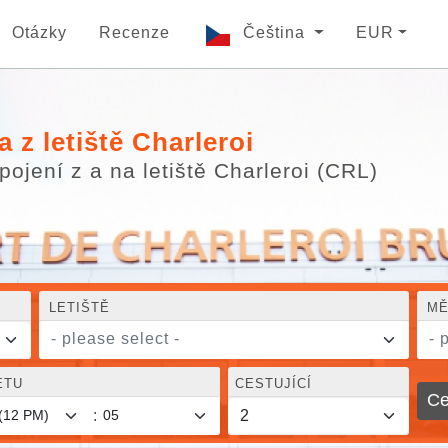
Otázky
Recenze
Čeština
EUR
 z letiště Charleroi
ojení z a na letiště Charleroi (CRL)
LETIŠTĚ
MĚ
- please select -
- 
ETU
CESTUJÍCÍ
Ce
: