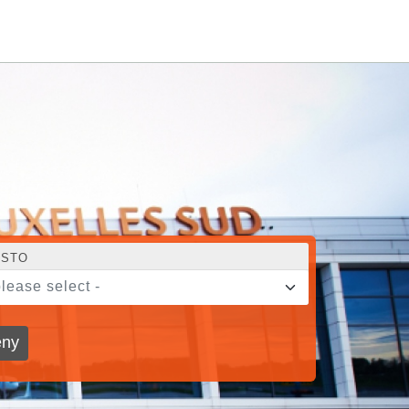
STO
please select -
ny