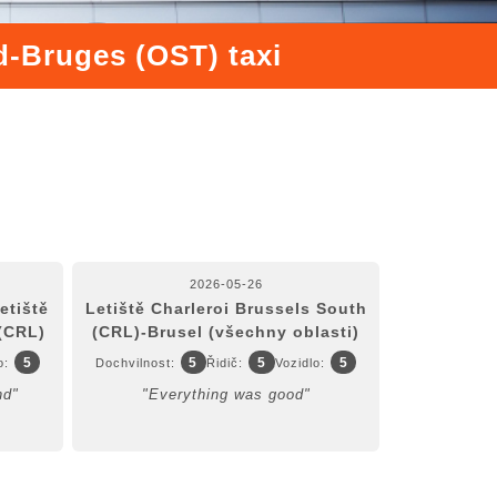
d-Bruges (OST) taxi
2026-05-26
etiště
Letiště Charleroi Brussels South
(CRL)
(CRL)-Brusel (všechny oblasti)
5
5
5
5
o:
Dochvilnost:
Řidič:
Vozidlo:
nd"
"Everything was good"