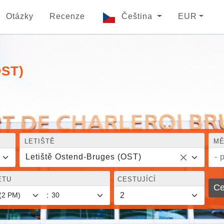
Otázky
Recenze
Čeština
EUR
OST)
LETIŠTĚ
MĚ
Letiště Ostend-Bruges (OST)
- 
ETU
CESTUJÍCÍ
Ce
: