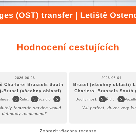
ges (OST) transfer | Letiště Osten
Hodnocení cestujících
2026-06-26
2026-06-04
tě Charleroi Brussels South
Brusel (všechny oblasti)-L
)-Brusel (všechny oblasti)
Charleroi Brussels South 
5
5
5
5
5
lnost:
Řidič:
Vozidlo:
Dochvilnost:
Řidič:
Vozidl
lutely fantastic service would
"All perfect, driver very ki
definitely recommend"
Zobrazit všechny recenze