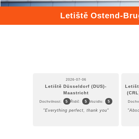
Letiště Ostend-Bru
2026-07-06
Letiště Düsseldorf (DUS)-
Letiš
Maastricht
(CRL
5
5
5
Dochvilnost:
Řidič:
Vozidlo:
Dochvi
"Everything perfect, thank you"
"Abso