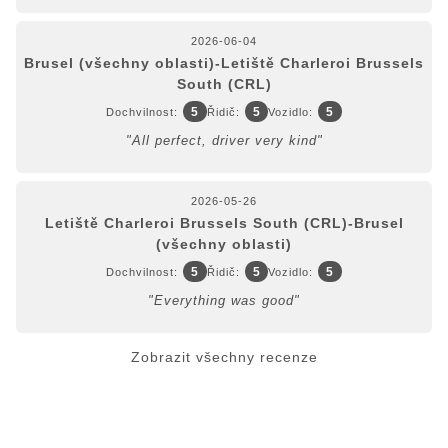
2026-06-04
Brusel (všechny oblasti)-Letiště Charleroi Brussels
South (CRL)
5
5
5
Dochvilnost:
Řidič:
Vozidlo:
"All perfect, driver very kind"
2026-05-26
Letiště Charleroi Brussels South (CRL)-Brusel
(všechny oblasti)
5
5
5
Dochvilnost:
Řidič:
Vozidlo:
"Everything was good"
Zobrazit všechny recenze