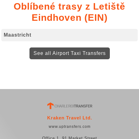
Oblíbené trasy z Letiště
Eindhoven (EIN)
Maastricht
See all Airport Taxi Transfers
Kraken Travel Ltd.
www.uptransfers.com
Office 1, 91 Market Street