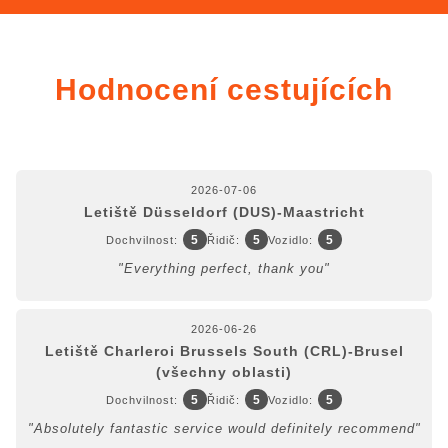
Hodnocení cestujících
2026-07-06
Letiště Düsseldorf (DUS)-Maastricht
5
5
5
Dochvilnost:
Řidič:
Vozidlo:
"Everything perfect, thank you"
2026-06-26
Letiště Charleroi Brussels South (CRL)-Brusel
(všechny oblasti)
5
5
5
Dochvilnost:
Řidič:
Vozidlo:
"Absolutely fantastic service would definitely recommend"