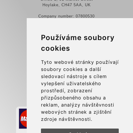
Hoylake, CH47 5AA, UK
Company number: 07800530
© 2026 Kraken Travel Ltd.
Používáme soubory
More
cookies
Blog
Update cookies preferences
Tyto webové stránky používají
soubory cookies a další
sledovací nástroje s cílem
Contact
vylepšení uživatelského
info@charleroiexpress.be
prostředí, zobrazení
přizpůsobeného obsahu a
Secure Payment with STRIPE
reklam, analýzy návštěvnosti
webových stránek a zjištění
zdroje návštěvnosti.