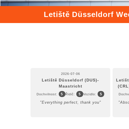
Letiště Düsseldorf We
2026-07-06
Letiště Düsseldorf (DUS)-
Letiš
Maastricht
(CRL
5
5
5
Dochvilnost:
Řidič:
Vozidlo:
Dochvi
"Everything perfect, thank you"
"Abso