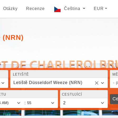
Otázky
Recenze
Čeština
EUR
e (NRN)
LETIŠTĚ
MĚ
Letiště Düsseldorf Weeze (NRN)
- 
ETU
CESTUJÍCÍ
Ce
: