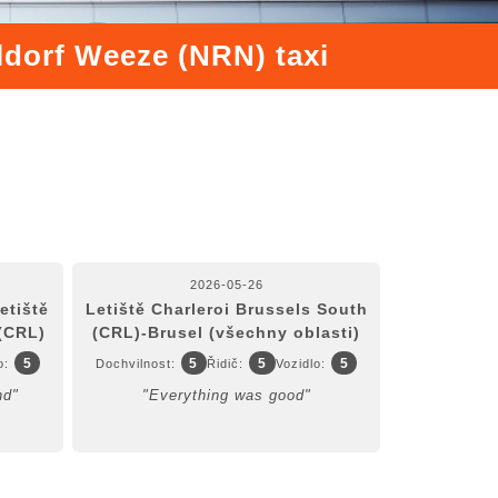
ldorf Weeze (NRN) taxi
2026-05-26
etiště
Letiště Charleroi Brussels South
(CRL)
(CRL)-Brusel (všechny oblasti)
5
5
5
5
o:
Dochvilnost:
Řidič:
Vozidlo:
nd"
"Everything was good"