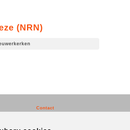
eeze (NRN)
euwerkerken
Contact
info@charleroiexpress.be