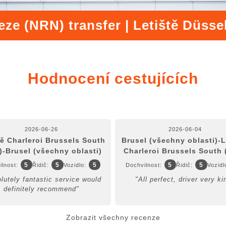
eze (NRN) transfer | Letiště Düsse
Hodnocení cestujících
2026-06-26
2026-06-04
tě Charleroi Brussels South
Brusel (všechny oblasti)-L
)-Brusel (všechny oblasti)
Charleroi Brussels South 
5
5
5
5
5
lnost:
Řidič:
Vozidlo:
Dochvilnost:
Řidič:
Vozidl
lutely fantastic service would
"All perfect, driver very ki
definitely recommend"
Zobrazit všechny recenze