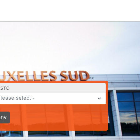
STO
please select -
ny