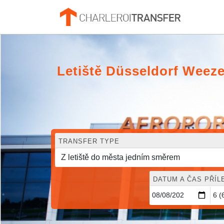
Letiště Düsseldorf Weez
TRANSFER TYPE
DATUM A ČAS PŘÍL