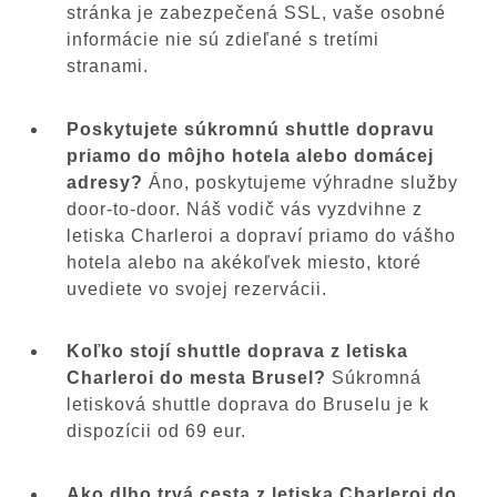
stránka je zabezpečená SSL, vaše osobné
informácie nie sú zdieľané s tretími
stranami.
Poskytujete súkromnú shuttle dopravu
priamo do môjho hotela alebo domácej
adresy?
Áno, poskytujeme výhradne služby
door-to-door. Náš vodič vás vyzdvihne z
letiska Charleroi a dopraví priamo do vášho
hotela alebo na akékoľvek miesto, ktoré
uvediete vo svojej rezervácii.
Koľko stojí shuttle doprava z letiska
Charleroi do mesta Brusel?
Súkromná
letisková shuttle doprava do Bruselu je k
dispozícii od 69 eur.
Ako dlho trvá cesta z letiska Charleroi do