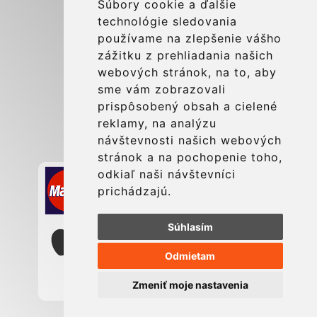
More
Súbory cookie a ďalšie
technológie sledovania
Blog
používame na zlepšenie vášho
Update cookies preferences
zážitku z prehliadania našich
webových stránok, na to, aby
sme vám zobrazovali
Contact
prispôsobený obsah a cielené
info@charleroiexpress.be
reklamy, na analýzu
návštevnosti našich webových
Secure Payment with STRIPE
stránok a na pochopenie toho,
odkiaľ naši návštevníci
prichádzajú.
Súhlasím
Odmietam
Zmeniť moje nastavenia