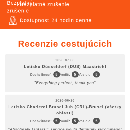
Bezplatné zrušenie
Dostupnosť 24 hodín denne
Recenzie cestujúcich
2026-07-06
Letisko Düsseldorf (DUS)-Maastricht
5
5
5
Dochvíľnosť:
Vodič:
Vozidlo:
"Everything perfect, thank you"
2026-06-26
Letisko Charleroi Brusel Juh (CRL)-Brusel (všetky
oblasti)
5
5
5
Dochvíľnosť:
Vodič:
Vozidlo:
"Absolutely fantastic service would definitely recommend"