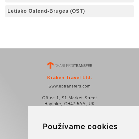
Letisko Ostend-Bruges (OST)
Kraken Travel Ltd.
www.uptransfers.com
Office 1, 91 Market Street
Hoylake, CH47 5AA, UK
Company number: 07800530
Používame cookies
© 2026 Kraken Travel Ltd.