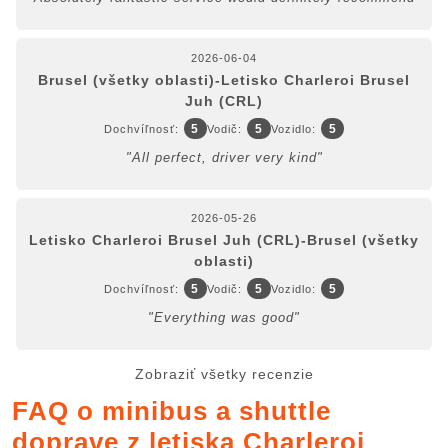
2026-06-04
Brusel (všetky oblasti)-Letisko Charleroi Brusel
Juh (CRL)
5
5
5
Dochvíľnosť:
Vodič:
Vozidlo:
"All perfect, driver very kind"
2026-05-26
Letisko Charleroi Brusel Juh (CRL)-Brusel (všetky
oblasti)
5
5
5
Dochvíľnosť:
Vodič:
Vozidlo:
"Everything was good"
Zobraziť všetky recenzie
FAQ o minibus a shuttle
doprave z letiska Charleroi